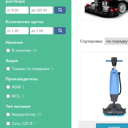
раствора
Количество щеток
Наличие
В наличии
48
Акция
Товары со скидками
3
Производитель
AGM
1
MCL
9
Тип питания
Аккумулятор
29
Сеть 220 В
7