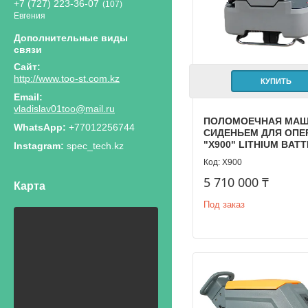
+7 (727) 223-36-07
107
Евгения
http://www.too-st.com.kz
КУПИТЬ
vladislav01too@mail.ru
ПОЛОМОЕЧНАЯ МАШ
+77012256744
СИДЕНЬЕМ ДЛЯ ОПЕ
"X900" LITHIUM BAT
Instagram
spec_tech.kz
X900
5 710 000 ₸
Карта
Под заказ