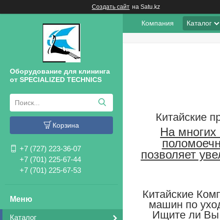
Создать сайт
на Satu.kz
Компания
Каталог
Оборудование для клининга
от SPECIALIZED TECHNICS
Китайские п
Корзина
На многих
поломоеч
+7 (727) 223-36-07
позволяет ув
+7 (701) 225-67-44
+7 (701) 225-67-53
Китайские Ком
машин по ухо
Ищите ли Вы 
Каталог