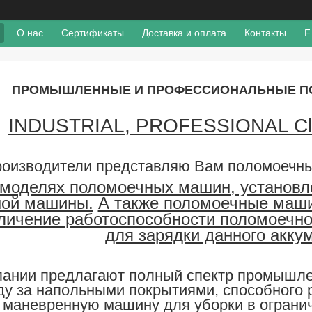
О нас
Сертификаты
Доставка и оплата
Контакты
F
ПРОМЫШЛЕННЫЕ И ПРОФЕССИОНАЛЬНЫЕ П
INDUSTRIAL, PROFESSIONAL Cle
роизводители представляю Вам поломоеч
 моделях поломоечных машин, установле
ной машины.
А также поломоечные ма
еличение работоспособности поломоечн
для зарядки данного акку
пании предлагают полный спектр промышл
ду за напольными покрытиями, способного 
маневренную машину для уборки в огранич