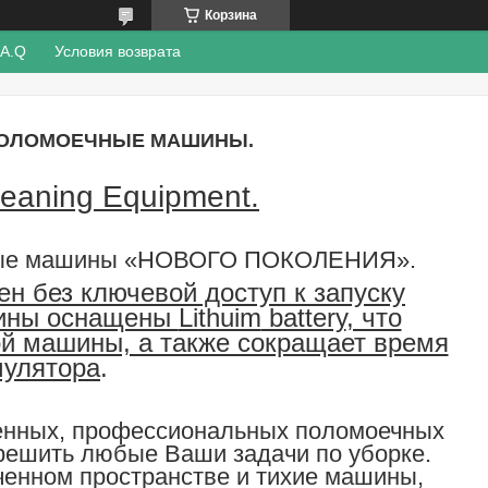
Корзина
.A.Q
Условия возврата
ОЛОМОЕЧНЫЕ МАШИНЫ.
aning Equipment.
ные машины
«НОВОГО ПОКОЛЕНИЯ».
н без ключевой доступ к запуску
шины оснащены
Lithuim
battery
, что
ой машины, а также сокращает время
мулятора
.
енных, профессиональных поломоечных
решить любые Ваши задачи по уборке.
енном пространстве и тихие машины,