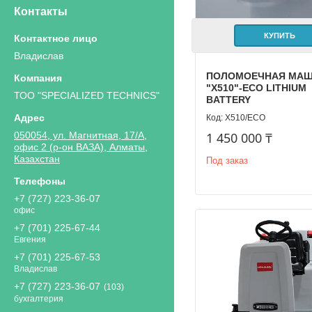
Контакты
КУПИТЬ
Владислав
ПОЛОМОЕЧНАЯ МА
"X510"-ЕСО LITHIUM
ТОО "SPECIALIZED TECHNICS"
BATTERY
X510/ЕСО
050054, ул. Магнитная, 17/А,
1 450 000 ₸
офис 2 (р-он ВАЗА), Алматы,
Казахстан
Под заказ
+7 (727) 223-36-07
офис
+7 (701) 225-67-44
Евгения
+7 (701) 225-67-53
Владислав
+7 (727) 223-36-07
103
бухгалтерия