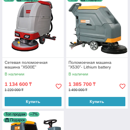
Сетевая поломоечная
Поломоечная машина
машина "Х500Е"
"X530"- Lithium battery
В наличии
В наличии
1 134 600
1 385 700
₸
₸
1 220 000 ₸
1 490 000 ₸
Купить
Купить
Топ продаж
–7%
Подарок