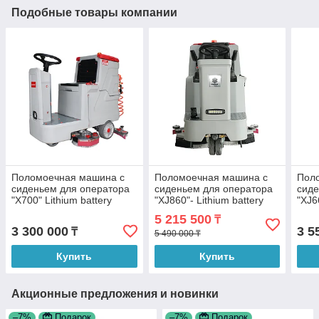
Подобные товары компании
Поломоечная машина с
Поломоечная машина с
Пол
сиденьем для оператора
сиденьем для оператора
сиде
"X700" Lithium battery
"XJ860"- Lithium battery
"XJ6
5 215 500
₸
3 300 000
3 5
₸
5 490 000 ₸
Купить
Купить
Акционные предложения и новинки
–7%
Подарок
–7%
Подарок