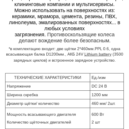
клининговые компании и мультисервисы.
Можно использовать на поверхностях из:
керамики, мрамора, цемента, резины, ПВХ,
линолеума, эмалированных поверхностях... в
любых условиях
загрязнения.
Противоскользящие колеса
делают вождение более безопасным.
*в комплектацию входит: две щётки 2*460мм.
P
Р
L
0.6, одна
всасывающая балка
D
1200мм., АКБ
24
V
Lithium battery
(3500
зарядных циклов) и встроенное зарядное устройство.
ТЕХНИЧЕСКИЕ ХАРАКТЕРИСТИКИ
Ед./изм
Напряжение
DC 24 B
Ширина скребка
1200 мм
Диаметр щётки/ количество
460 мм/ 2шт.
Мощность всасывающего двигателя
600 Вт
Количество щёточных двигателей
2 шт