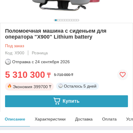
Поломоечная машина с сиденьем для
оператора "X900" Lithium battery
Под заказ
Код: X900
Розница
Отправка с
24 сентября 2026
5 310 300
₸
5 710 000 ₸
Осталось
5 дней
Экономия
399700 ₸
Купить
Описание
Характеристики
Доставка
Оплата
Усл