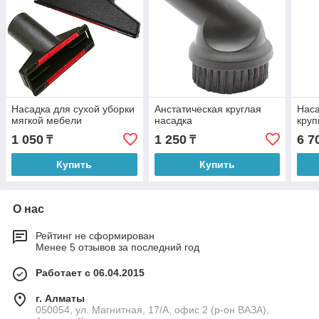
Насадка для сухой уборки
Анстатическая круглая
Наса
мягкой мебели
насадка
круп
1 050
1 250
6 7
₸
₸
Купить
Купить
О нас
Рейтинг не сформирован
Менее 5 отзывов за последний год
Работает с 06.04.2015
г. Алматы
050054, ул. Магнитная, 17/А, офис 2 (р-он ВАЗА),