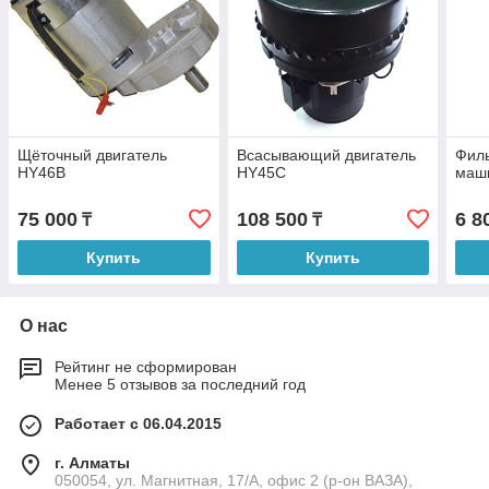
Щёточный двигатель
Всасывающий двигатель
Филь
HY46В
HY45С
маш
75 000
108 500
6 8
₸
₸
Купить
Купить
О нас
Рейтинг не сформирован
Менее 5 отзывов за последний год
Работает с 06.04.2015
г. Алматы
050054, ул. Магнитная, 17/А, офис 2 (р-он ВАЗА),