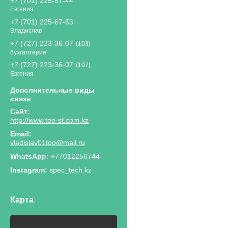
+7 (701) 225-67-44
Евгения
+7 (701) 225-67-53
Владислав
+7 (727) 223-36-07
103
бухгалтерия
+7 (727) 223-36-07
107
Евгения
http://www.too-st.com.kz
vladislav01too@mail.ru
+77012256744
Instagram
spec_tech.kz
Карта