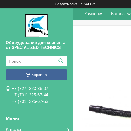
Создать сайт
на Satu.kz
Компания
Каталог
Оборудование для клининга
от SPECIALIZED TECHNICS
Корзина
+7 (727) 223-36-07
+7 (701) 225-67-44
+7 (701) 225-67-53
Каталог