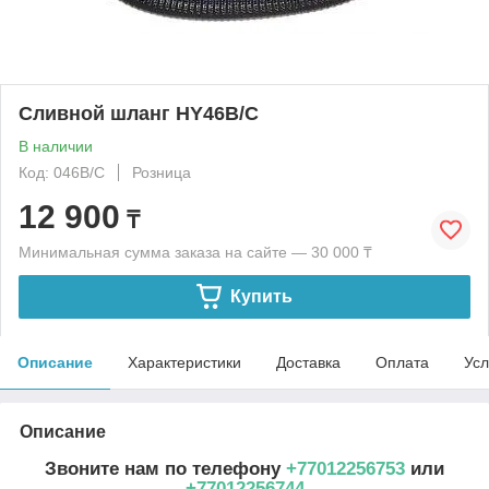
Сливной шланг HY46B/C
В наличии
Код: 046B/C
Розница
12 900
₸
Минимальная сумма заказа на сайте — 30 000 ₸
Купить
Описание
Характеристики
Доставка
Оплата
Усл
Описание
Звоните нам по телефону
+77012256753
или
+77012256744