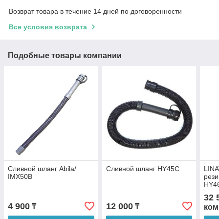
Возврат товара в течение 14 дней по договоренности
Все условия возврата
Подобные товары компании
Сливной шланг Abila/
Сливной шланг HY45С
LINA
IMX50B
рези
HY4
32 
4 900
12 000
₸
₸
ком