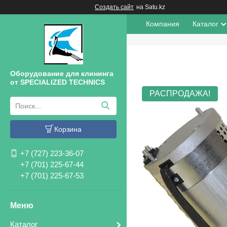
Создать сайт
на Satu.kz
Компания
Каталог
Оборудование для клининга
от SPECIALIZED TECHNICS
РАСПРОДАЖА!
Корзина
+7 (727) 223-36-07
+7 (701) 225-67-44
+7 (701) 225-67-53
Каталог