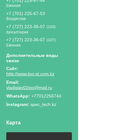
+7 (701) 225-67-44
Евгения
+7 (701) 225-67-53
Владислав
+7 (727) 223-36-07
103
бухгалтерия
+7 (727) 223-36-07
107
Евгения
http://www.too-st.com.kz
vladislav01too@mail.ru
+77012256744
Instagram
spec_tech.kz
Карта