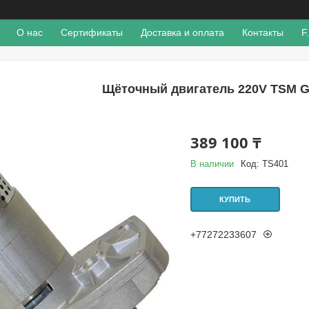
О нас
Сертификаты
Доставка и оплата
Контакты
F
Щёточный двигатель 220V TSM 
389 100 ₸
В наличии
Код:
TS401
КУПИТЬ
+77272233607