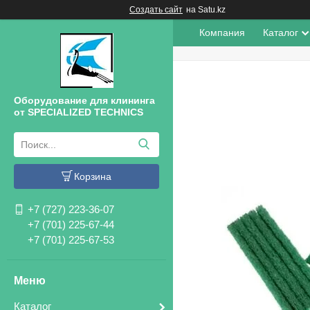
Создать сайт
на Satu.kz
Компания
Каталог
Оборудование для клининга
от SPECIALIZED TECHNICS
Корзина
+7 (727) 223-36-07
+7 (701) 225-67-44
+7 (701) 225-67-53
Каталог