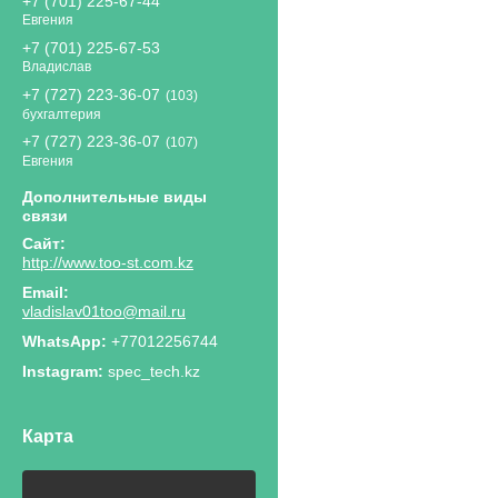
+7 (701) 225-67-44
Евгения
+7 (701) 225-67-53
Владислав
+7 (727) 223-36-07
103
бухгалтерия
+7 (727) 223-36-07
107
Евгения
http://www.too-st.com.kz
vladislav01too@mail.ru
+77012256744
Instagram
spec_tech.kz
Карта