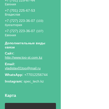
+7 (701) 225-67-44
Евгения
+7 (701) 225-67-53
Владислав
+7 (727) 223-36-07
103
бухгалтерия
+7 (727) 223-36-07
107
Евгения
http://www.too-st.com.kz
vladislav01too@mail.ru
+77012256744
Instagram
spec_tech.kz
Карта