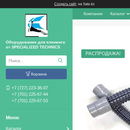
Создать сайт
на Satu.kz
Компания
Каталог
Оборудование для клининга
от SPECIALIZED TECHNICS
РАСПРОДАЖА!
Корзина
+7 (727) 223-36-07
+7 (701) 225-67-44
+7 (701) 225-67-53
Каталог