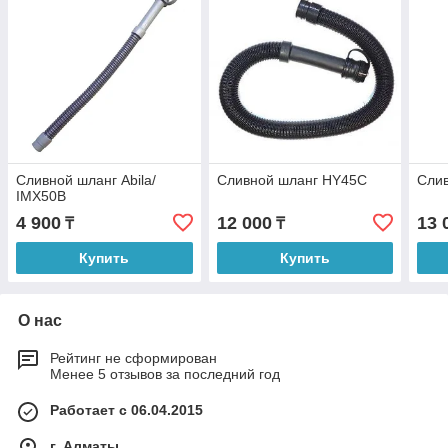
Сливной шланг Abila/
Сливной шланг HY45С
Сли
IMX50B
4 900
12 000
13 
₸
₸
Купить
Купить
О нас
Рейтинг не сформирован
Менее 5 отзывов за последний год
Работает с 06.04.2015
г. Алматы