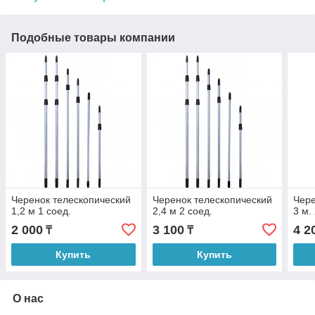
Подобные товары компании
Черенок телескопический
Черенок телескопический
Чере
1,2 м 1 соед.
2,4 м 2 соед.
3 м.
2 000
3 100
4 2
₸
₸
Купить
Купить
О нас