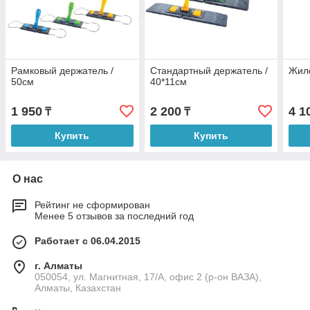
Рамковый держатель /
Стандартный держатель /
Жил
50см
40*11см
1 950
2 200
4 1
₸
₸
Купить
Купить
О нас
Рейтинг не сформирован
Менее 5 отзывов за последний год
Работает с 06.04.2015
г. Алматы
050054, ул. Магнитная, 17/А, офис 2 (р-он ВАЗА),
Алматы, Казахстан