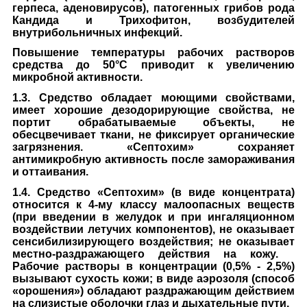
герпеса, аденовирусов), патогенных грибов рода
Кандида и Трихофитон, возбудителей
внутрибольничных инфекций.
Повышение температуры рабочих растворов
средства до 50°С приводит к увеличению
микробной активности.
1.3. Средство обладает моющими свойствами,
имеет хорошие дезодорирующие свойства, не
портит обрабатываемые объекты, не
обесцвечивает ткани, не фиксирует органические
загрязнения. «Септохим» сохраняет
антимикробную активность после замораживания
и оттаивания.
1.4. Средство «Септохим» (в виде концентрата)
относится к 4-му классу малоопасных веществ
(при введении в желудок и при ингаляционном
воздействии летучих компонентов), не оказывает
сенсибилизирующего воздействия; не оказывает
местно-раздражающего действия на кожу.
Рабочие растворы в концентрации (0,5% - 2,5%)
вызывают сухость кожи; в виде аэрозоля (способ
«орошения») обладают раздражающим действием
на слизистые оболочки глаз и дыхательные пути,