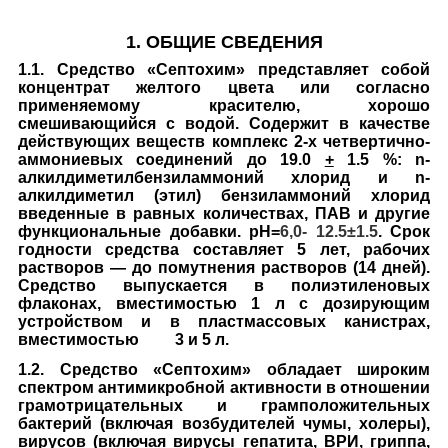
1. ОБЩИЕ СВЕДЕНИЯ
1.1. Средство «Септохим» представляет собой
концентрат желтого цвета или согласно
применяемому красителю, хорошо
смешивающийся с водой. Содержит в качестве
действующих веществ комплекс 2-х четвертично-
аммониевых соединений до 19.0
+
1.5 %:
n
-
алкилдиметилбензиламмоний хлорид и
n
-
алкилдиметил (этил) бензиламмоний хлорид
введенные в равных количествах, ПАВ и другие
функциональные добавки. рН=
6,0- 12.5±1.5
. Срок
годности средства составляет 5 лет, рабочих
растворов ― до помутнения растворов (14 дней).
Средство выпускается в полиэтиленовых
флаконах, вместимостью
1 л с дозирующим
устройством и в пластмассовых канистрах,
вместимостью 3 и 5 л
.
1.2. Средство «Септохим» обладает широким
спектром антимикробной активности в отношении
грамотрицательных и грамположительных
бактерий (включая возбудителей чумы, холеры),
вирусов (включая вирусы гепатита, ВРИ, гриппа,