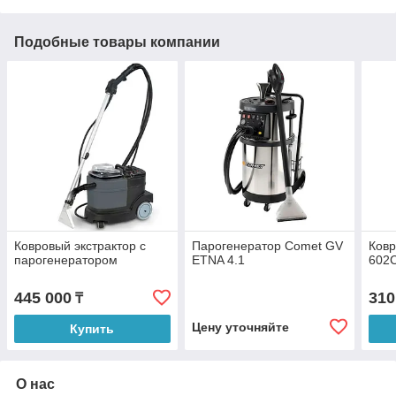
Подобные товары компании
Ковровый экстрактор с
Парогенератор Comet GV
Ковр
парогенератором
ETNA 4.1
602
445 000
310
₸
Цену уточняйте
Купить
О нас