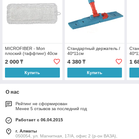
MICROFIBER - Моп
Стандартный держатель /
Стан
плоский (таффтинг) 40см
40*11см
40*1
2 000
4 380
1 6
₸
₸
Купить
Купить
О нас
Рейтинг не сформирован
Менее 5 отзывов за последний год
Работает с 06.04.2015
г. Алматы
050054, ул. Магнитная, 17/А, офис 2 (р-он ВАЗА),