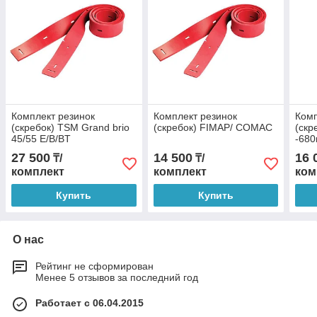
Комплект резинок
Комплект резинок
Комп
(скребок) TSM Grand brio
(скребок) FIMAP/ CОМАС
(скр
45/55 E/B/BT
-68
27 500
14 500
16 
₸/
₸/
комплект
комплект
ком
Купить
Купить
О нас
Рейтинг не сформирован
Менее 5 отзывов за последний год
Работает с 06.04.2015