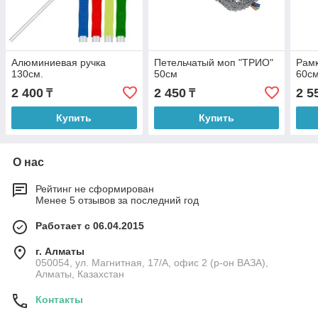
Алюминиевая ручка
Петельчатый моп "ТРИО"
Рамк
130см.
50см
60с
2 400
2 450
2 5
₸
₸
Купить
Купить
О нас
Рейтинг не сформирован
Менее 5 отзывов за последний год
Работает с 06.04.2015
г. Алматы
050054, ул. Магнитная, 17/А, офис 2 (р-он ВАЗА),
Алматы, Казахстан
Контакты