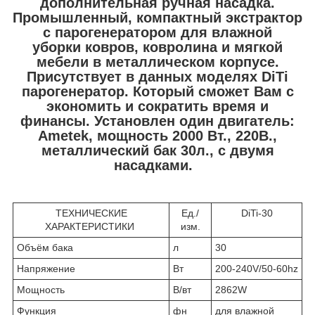
дополнительная ручная насадка.
Промышленный, компактный экстрактор
с парогенератором для влажной
уборки ковров, ковролина и мягкой
мебели в металлическом корпусе.
Присутствует в данных моделях DiTi
парогенератор. Который сможет Вам с
экономить и сократить время и
финансы. Установлен один двигатель:
Ametek, мощность 2000 Вт., 220В.,
металлический бак 30л., с двумя
насадками.
ТЕХНИЧЕСКИЕ
Ед./
DiTi-30
ХАРАКТЕРИСТИКИ
изм.
Объём бака
л
30
Напряжение
Вт
200-240V/50-60hz
Мощность
В/вт
2862W
Функция
фн
для влажной